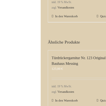
inkl. 19 % MwSt.
zzgl.
Versandkosten
In den Warenkorb
Qui
Ähnliche Produkte
Türdrückergarnitur Nr. 123 Original
Bauhaus Messing
125,00
€
inkl. 19 % MwSt.
zzgl.
Versandkosten
In den Warenkorb
Qui