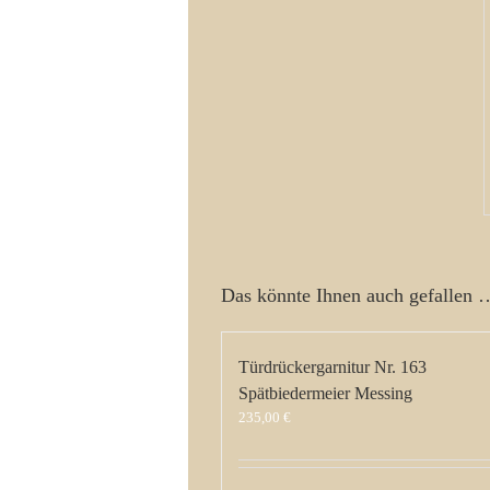
Das könnte Ihnen auch gefallen 
Türdrückergarnitur Nr. 163
Spätbiedermeier Messing
235,00
€