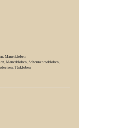
en, Mauerkloben
ken
,
Mauerkloben
,
Scheunentorkloben
,
edeeisen
,
Türkloben