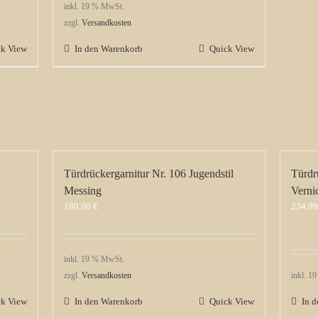
inkl. 19 % MwSt.
zzgl.
Versandkosten
ck View
In den Warenkorb
Quick View
Türdrückergarnitur Nr. 106 Jugendstil
Türdr
Messing
Verni
180,00
€
234,9
inkl. 19 % MwSt.
zzgl.
Versandkosten
inkl. 1
ck View
In den Warenkorb
Quick View
In 