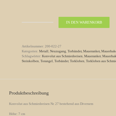
IN DEN WARENKORB
Konvolut
aus
Schmiedeeisen
Nr.
27
Artikelnummer:
200-022-27
bestehend
Kategorien:
Metall
,
Neuzugang
,
Torbänder, Maueranker, Mauerhak
aus
Schlagwörter:
Konvolut aus Schmiedeeisen
,
Maueranker
,
Mauerha
Diversem
Steinkolben
,
Torangel
,
Torbänder
,
Torkloben
,
Torkloben aus Schmi
Menge
Produktbeschreibung
Konvolut aus Schmiedeeisen Nr. 27 bestehend aus Diversem
Höhe: 7 cm