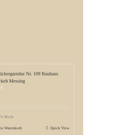
ückergarnitur Nr. 109 Bauhaus
ckelt Messing
9
€
9 % MwSt.
den Warenkorb
Quick View