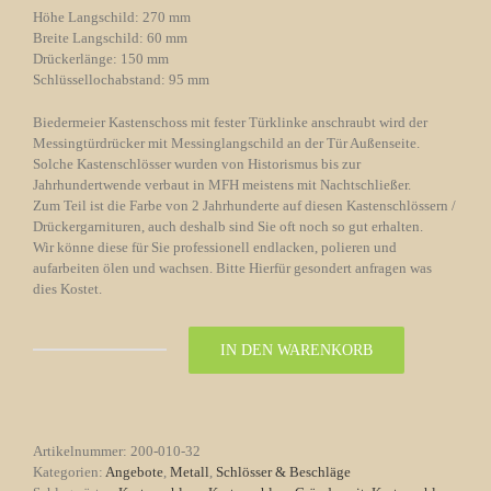
Höhe Langschild: 270 mm
Breite Langschild: 60 mm
Drückerlänge: 150 mm
Schlüssellochabstand: 95 mm
Biedermeier Kastenschoss mit fester Türklinke anschraubt wird der
Messingtürdrücker mit Messinglangschild an der Tür Außenseite.
Solche Kastenschlösser wurden von Historismus bis zur
Jahrhundertwende verbaut in MFH meistens mit Nachtschließer.
Zum Teil ist die Farbe von 2 Jahrhunderte auf diesen Kastenschlössern /
Drückergarnituren, auch deshalb sind Sie oft noch so gut erhalten.
Wir könne diese für Sie professionell endlacken, polieren und
aufarbeiten ölen und wachsen. Bitte Hierfür gesondert anfragen was
dies Kostet.
IN DEN WARENKORB
Kastenschloss
Messingdrücker
Nr.
32
Biedermeier
Artikelnummer:
200-010-32
Menge
Kategorien:
Angebote
,
Metall
,
Schlösser & Beschläge