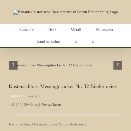
Skip
to
content
Startseite
Holz
Metall
Naturstein
Sand & Lehm
Kastenschloss Messingdrücker Nr. 32 Biedermeier
300,00
€
1 vorrätig
inkl. 19 % MwSt.
zzgl.
Versandkosten
Kastenschloss Messingdrücker Nr. 32 Biedermeier