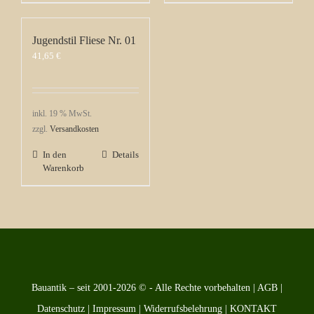
Jugendstil Fliese Nr. 01
41,65
€
inkl. 19 % MwSt.
zzgl.
Versandkosten
In den
Details
Warenkorb
Bauantik – seit 2001-2026 © - Alle Rechte vorbehalten |
AGB
|
Datenschutz
|
Impressum
|
Widerrufsbelehrung
|
KONTAKT