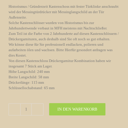
Historismus / Gründerzeit Kastenschoss mit fester Türklinke anschraubt
wird der Messingtürdrücker mit Messinglangschild an der Tür
Außenseite.
Solche Kastenschlösser wurden von Historismus bis zur
Jahrhundertwende verbaut in MFH meistens mit Nachtschließer.
Zum Teil ist die Farbe von 2 Jahrhunderte auf diesen Kastenschlössern /
Drückergarnituren, auch deshalb sind Sie oft noch so gut erhalten.
Wir könne diese für Sie professionell endlacken, polieren und
aufarbeiten ölen und wachsen. Bitte Hierfür gesondert anfragen was
dies Kostet.
Von diesen Kastenschloss Drückergarnitur Kombination haben wir
insgesamt 7 Stück am Lager.
Höhe Langschild: 240 mm
Breite Langschild: 58 mm
Drückerlänge: 115 mm
Schlüssellochabstand: 65 mm
IN DEN WARENKORB
Kastenschloss
Artikel
Nr.
05