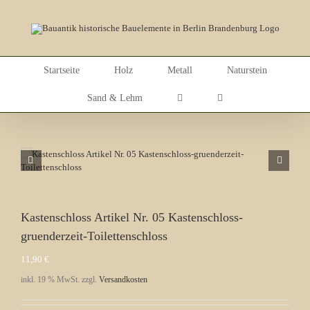
Skip
to
content
Startseite
Holz
Metall
Naturstein
Sand & Lehm
Kastenschloss Artikel Nr. 05 Kastenschloss-
gruenderzeit-Toilettenschloss
11,90
€
inkl. 19 % MwSt.
zzgl.
Versandkosten