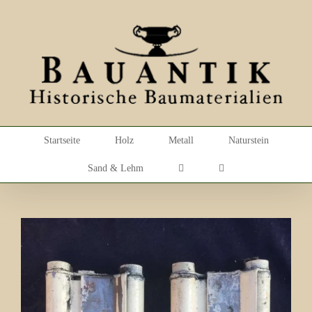
Skip
to
content
Startseite
Holz
Metall
Naturstein
Sand & Lehm