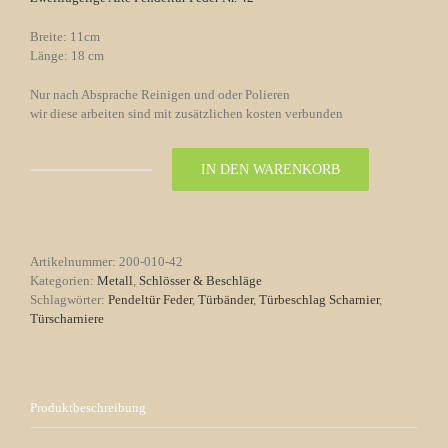
Breite: 11cm
Länge: 18 cm
Nur nach Absprache Reinigen und oder Polieren
wir diese arbeiten sind mit zusätzlichen kosten verbunden
IN DEN WARENKORB
Fitschen
Türbänder
mit
Feder
für
Artikelnummer:
200-010-42
Pendeltür
Kategorien:
Metall
,
Schlösser & Beschläge
Nr.
Schlagwörter:
Pendeltür Feder
,
Türbänder
,
Türbeschlag Scharnier
,
42
Türscharniere
Menge
Produktbeschreibung