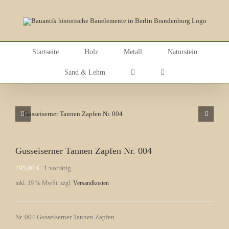
Skip
to
content
Startseite
Holz
Metall
Naturstein
Sand & Lehm
Gusseiserner Tannen Zapfen Nr. 004
195,00
€
1 vorrätig
inkl. 19 % MwSt.
zzgl.
Versandkosten
Nr. 004 Gusseiserner Tannen Zapfen