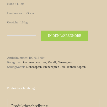
Höhe : 47 cm
Durchmesser : 24 cm
Gewicht : 10 kg
IN DEN WARENKORB
Gusseiserner
Tannen
Zapfen
Nr.
004
Artikelnummer:
400-013-004
Menge
Kategorien:
Gartenaccessoires
,
Metall
,
Neuzugang
Schlagwörter:
Eichezapfen
,
Eichezapfen Ton
,
Tannen Zapfen
Produktbeschreibung
Produktbeschreibung