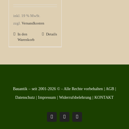
inkl. 19 % MwSt.
zzgl.
Versandkosten
In den
Details
Warenkorb
Bauantik – seit 2001-2026 © - Alle Rechte vorbehalten |
AGB
|
Datenschutz
|
Impressum
|
Widerrufsbelehrung
|
KONTAKT
Pinterest
Facebook
Instagram