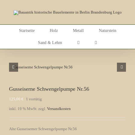
Skip
to
content
Startseite
Holz
Metall
Naturstein
Sand & Lehm
Gusseiserne Schwengelpumpe Nr.56
125,00
€
1 vorrätig
inkl. 19 % MwSt.
zzgl.
Versandkosten
Alte Gusseiserner Schwengelpumpe Nr.56