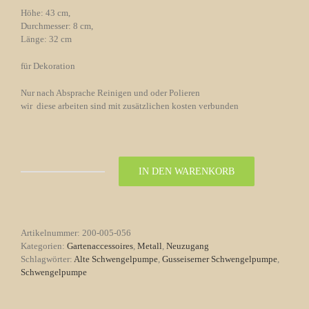
Höhe: 43 cm,
Durchmesser: 8 cm,
Länge: 32 cm
für Dekoration
Nur nach Absprache Reinigen und oder Polieren
wir diese arbeiten sind mit zusätzlichen kosten verbunden
IN DEN WARENKORB
Gusseiserne
Schwengelpumpe
Nr.56
Menge
Artikelnummer:
200-005-056
Kategorien:
Gartenaccessoires
,
Metall
,
Neuzugang
Schlagwörter:
Alte Schwengelpumpe
,
Gusseiserner Schwengelpumpe
,
Schwengelpumpe