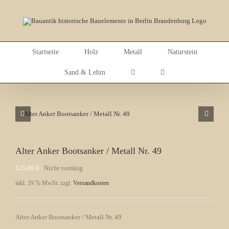
Skip
to
content
Startseite
Holz
Metall
Naturstein
Sand & Lehm
Alter Anker Bootsanker / Metall Nr. 49
125,00
€
Nicht vorrätig
inkl. 19 % MwSt.
zzgl.
Versandkosten
Alter Anker Bootsanker / Metall Nr. 49