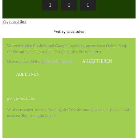
Pinterest
Facebook
Instagram
Page load link
Vertrag widerrufen
Wir verwenden Cookies und Google Analytics, um unseren Online-Shop
für Sie optimal zu gestalten. Details finden Sie in unserer
Datenschutzerklärung.
Einstellungen
AKZEPTIEREN
ABLEHNEN
google Analytics
Wird verwendet, um die Nutzung der Website anonym zu analysieren und
unseren Shop zu optimieren!