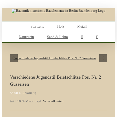
Skip
to
content
Startseite
Holz
Metall
Naturstein
Sand & Lehm
Verschiedene Jugendstil Briefschlitze Pos. Nr. 2
Gusseisen
55,00
€
8 vorrätig
inkl. 19 % MwSt.
zzgl.
Versandkosten