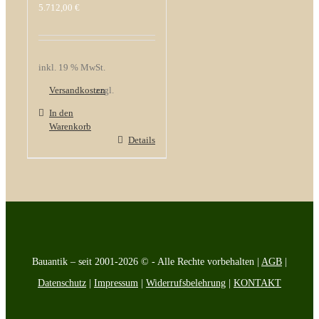
5.712,00
€
inkl. 19 % MwSt.
Versandkosten
zzgl.
In den
Warenkorb
Details
Bauantik – seit 2001-2026 © - Alle Rechte vorbehalten |
AGB
|
Datenschutz
|
Impressum
|
Widerrufsbelehrung
|
KONTAKT