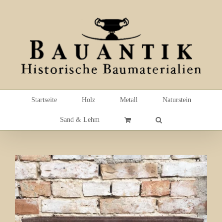
Skip
to
content
Startseite
Holz
Metall
Naturstein
Sand & Lehm