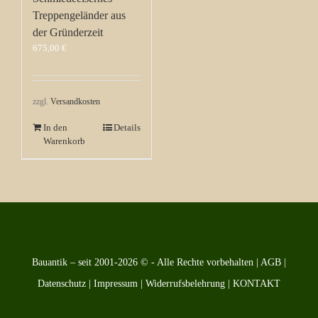
Treppengeländer aus
der Gründerzeit
675,00
€
zzgl.
Versandkosten
In den
Details
Warenkorb
Bauantik – seit 2001-2026 © - Alle Rechte vorbehalten |
AGB
|
Datenschutz
|
Impressum
|
Widerrufsbelehrung
|
KONTAKT