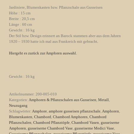
Jardiniere, Blumenkasten bzw. Pflanzschale aus Gusseisen
Höhe : 15 cm
Breite : 20,5 cm
Länge : 60 cm
Gewicht : 16 kg
Der Stil bzw. Design erinnert an Barock stammen aber aus dem Jahren
1920 – 1930 hatte ich mal aus Frankreich mit gebracht
.
Hiergeht es zurück zur Ampforen auswahl.
Gewicht : 16 kg
Artikelnummer:
200-005-010
Kategorien:
Amphoren & Pflanzschalen aus Gusseisen
,
Metall
,
Neuzugang
Schlagwörter:
Amphore
,
amphore gusseisen pflanzschale
,
Amphoren
,
Blumenkasten
,
Chambord
,
Chambord Amphoren
,
Chambord
Pflanzschalen
,
Chambord Pflanztöpfe
,
Chambord Vasen
,
gusseiserne
Amphoren
,
gusseiserne Chambord Vase
,
gusseiserne Medici Vase
,
Gusseiserne Pflanzschalen
,
gusseiserne Pflanztöpfe
,
gusseiserne Vase
,