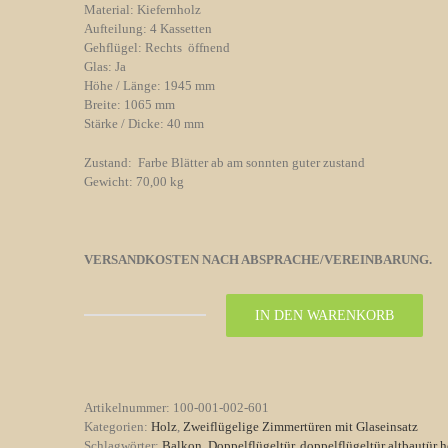
Material: Kiefernholz
Aufteilung: 4 Kassetten
Gehflügel: Rechts öffnend
Glas: Ja
Höhe / Länge: 1945 mm
Breite: 1065 mm
Stärke / Dicke: 40 mm
Zustand: Farbe Blätter ab am sonnten guter zustand
Gewicht: 70,00 kg
VERSANDKOSTEN NACH ABSPRACHE/VEREINBARUNG.
IN DEN WARENKORB
Zweiflügelige
/
Doppeltür
zum
Balkon
Artikelnummer:
100-001-002-601
Nr.
Kategorien:
Holz
,
Zweiflügelige Zimmertüren mit Glaseinsatz
601
Schlagwörter:
Balkon
,
Doppelflügeltür
,
doppelflügeltür altbautür h