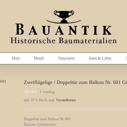
Holz
Metall
Naturstein
Sand & Lehm
Zweiflügelige / Doppeltür zum Balkon Nr. 601 Gr
180,00
€
1 vorrätig
inkl. 19 % MwSt.
zzgl.
Versandkosten
Doppeltür zum Balkon Nr. 601
Epoche: Gründerzeit