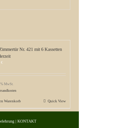
Zimmertür Nr. 421 mit 6 Kassetten
erzeit
0
€
9 % MwSt.
rsandkosten
den Warenkorb
Quick View
belehrung
|
KONTAKT