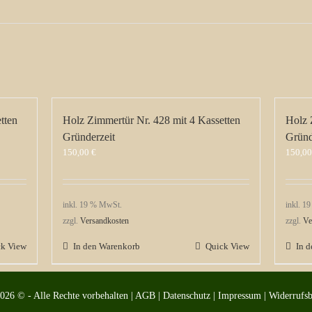
tten
Holz Zimmertür Nr. 428 mit 4 Kassetten
Holz 
Gründerzeit
Gründ
150,00
€
150,0
inkl. 19 % MwSt.
inkl. 1
zzgl.
Versandkosten
zzgl.
Ve
ck View
In den Warenkorb
Quick View
In 
2026 © - Alle Rechte vorbehalten |
AGB
|
Datenschutz
|
Impressum
|
Widerrufs