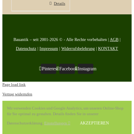
Details
Bauantik – seit 2001-2026 © - Alle Rechte vorbehalten |
AGB
|
Datenschutz
|
Impressum
|
Widerrufsbelehrung
|
KONTAKT
Pinterest
Facebook
Instagram
Page load link
Vertrag widerrufen
Wir verwenden Cookies und Google Analytics, um unseren Online-Shop
für Sie optimal zu gestalten. Details finden Sie in unserer
Datenschutzerklärung.
Einstellungen
AKZEPTIEREN