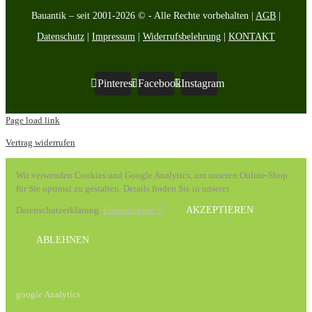
Bauantik – seit 2001-2026 © - Alle Rechte vorbehalten |
AGB
|
Datenschutz
|
Impressum
|
Widerrufsbelehrung
|
KONTAKT
Pinterest
Facebook
Instagram
Page load link
Vertrag widerrufen
Wir verwenden Cookies und Google Analytics, um unseren Online-Shop
für Sie optimal zu gestalten. Details finden Sie in unserer
Datenschutzerklärung.
Einstellungen
AKZEPTIEREN
ABLEHNEN
google Analytics