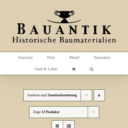
Skip
to
content
Startseite
Holz
Metall
Naturstein
Sand & Lehm
Sortieren nach
Standardsortierung
Zeige
12 Produkte