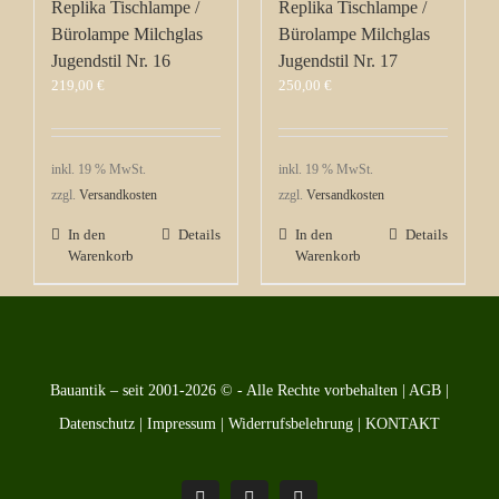
Replika Tischlampe /
Replika Tischlampe /
Bürolampe Milchglas
Bürolampe Milchglas
Jugendstil Nr. 16
Jugendstil Nr. 17
219,00
€
250,00
€
inkl. 19 % MwSt.
inkl. 19 % MwSt.
zzgl.
Versandkosten
zzgl.
Versandkosten
In den
Details
In den
Details
Warenkorb
Warenkorb
Bauantik – seit 2001-2026 © - Alle Rechte vorbehalten |
AGB
|
Datenschutz
|
Impressum
|
Widerrufsbelehrung
|
KONTAKT