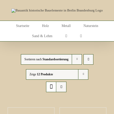
Skip
to
content
Startseite
Holz
Metall
Naturstein
Sand & Lehm
Sortieren nach
Standardsortierung
Zeige
12 Produkte