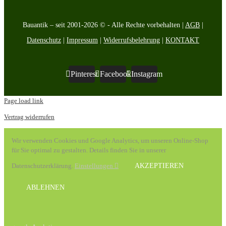
Bauantik – seit 2001-2026 © - Alle Rechte vorbehalten |
AGB
|
Datenschutz
|
Impressum
|
Widerrufsbelehrung
|
KONTAKT
Pinterest
Facebook
Instagram
Page load link
Vertrag widerrufen
Wir verwenden Cookies und Google Analytics, um unseren Online-Shop
für Sie optimal zu gestalten. Details finden Sie in unserer
Datenschutzerklärung.
Einstellungen
AKZEPTIEREN
ABLEHNEN