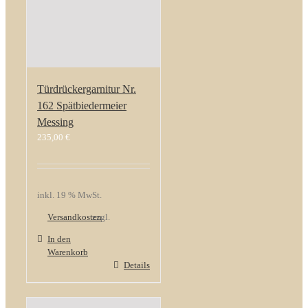
Türdrückergarnitur Nr.
162 Spätbiedermeier
Messing
235,00
€
inkl. 19 % MwSt.
Versandkosten
zzgl.
In den
Warenkorb
Details