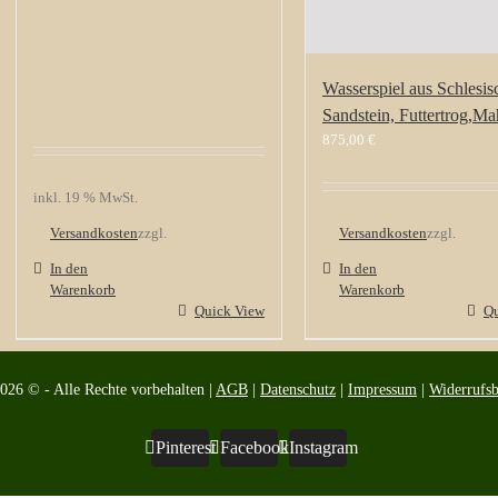
Wasserspiel aus Schlesis
Sandstein, Futtertrog,Ma
875,00
€
inkl. 19 % MwSt.
Versandkosten
zzgl.
Versandkosten
zzgl.
In den
In den
Warenkorb
Warenkorb
Quick View
Qu
2026 © - Alle Rechte vorbehalten |
AGB
|
Datenschutz
|
Impressum
|
Widerrufs
Pinterest
Facebook
Instagram