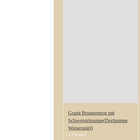
Granit Brunnentrog mit
Schwengelpumpe(Dorfpumpe
Wasserspiel)
3.570,00
€