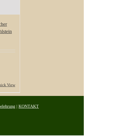
cher
hlstein
ick View
belehrung
|
KONTAKT