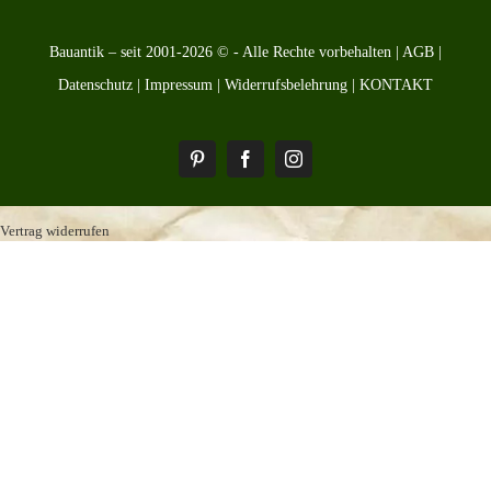
Bauantik – seit 2001-2026 © - Alle Rechte vorbehalten |
AGB
|
Datenschutz
|
Impressum
|
Widerrufsbelehrung
|
KONTAKT
Pinterest
Facebook
Instagram
Vertrag widerrufen