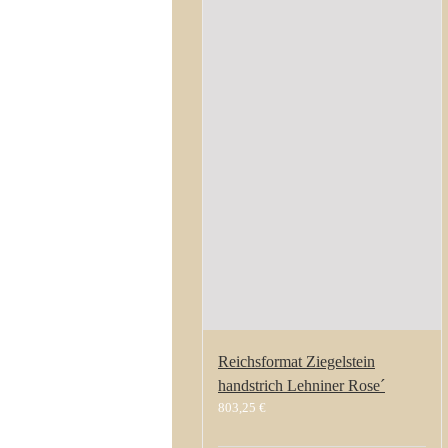
Reichsformat Ziegelstein
handstrich Lehniner Rose´
803,25
€