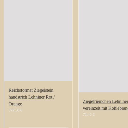
Reichsformat Ziegelstein
handstrich Lehniner Rot /
Ziegelriemchen Lehnine
Orange
vereinzelt mit Kohlebran
892,50
€
71,40
€