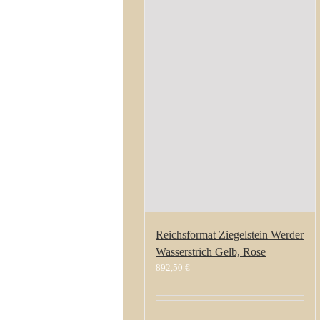
Reichsformat Ziegelstein Werder
Wasserstrich Gelb, Rose
892,50
€