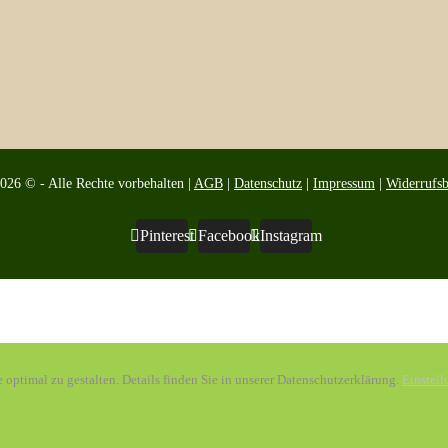
2026 © - Alle Rechte vorbehalten |
AGB
|
Datenschutz
|
Impressum
|
Widerrufs
Pinterest
Facebook
Instagram
ptimal zu gestalten. Details finden Sie in unserer Datenschutzerklärung.
Einstel