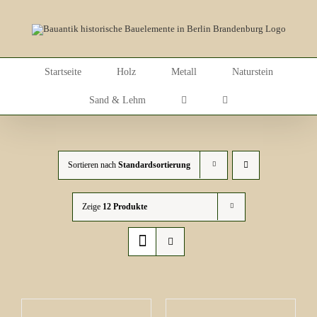
Skip
to
content
Startseite
Holz
Metall
Naturstein
Sand & Lehm
Sortieren nach
Standardsortierung
Zeige
12 Produkte