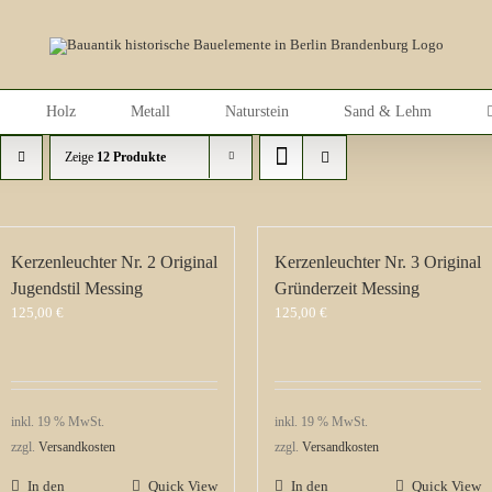
Holz
Metall
Naturstein
Sand & Lehm
Zeige
12 Produkte
Kerzenleuchter Nr. 2 Original
Kerzenleuchter Nr. 3 Original
Jugendstil Messing
Gründerzeit Messing
125,00
€
125,00
€
inkl. 19 % MwSt.
inkl. 19 % MwSt.
zzgl.
Versandkosten
zzgl.
Versandkosten
In den
Quick View
In den
Quick View