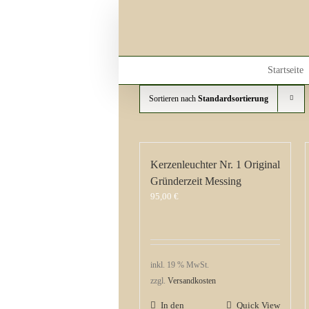
Skip
to
content
Startseite
Sortieren nach
Standardsortierung
Kerzenleuchter Nr. 1 Original
Gründerzeit Messing
95,00
€
inkl. 19 % MwSt.
zzgl.
Versandkosten
In den
Quick View