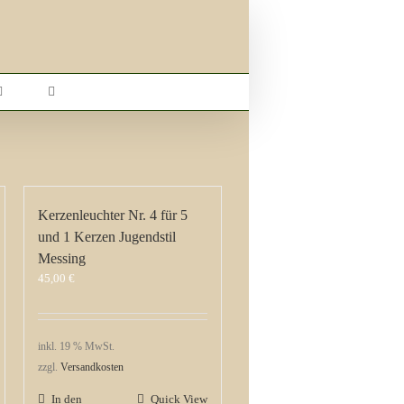
Kerzenleuchter Nr. 4 für 5
und 1 Kerzen Jugendstil
Messing
45,00
€
inkl. 19 % MwSt.
zzgl.
Versandkosten
In den
Quick View