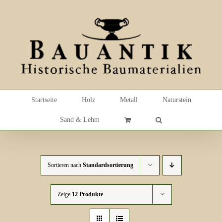
Skip
to
content
Startseite
Holz
Metall
Naturstein
Sand & Lehm
Sortieren nach
Standardsortierung
Zeige
12 Produkte