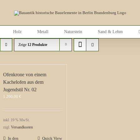
Holz
Metall
Naturstein
Sand & Lehm
Zeige
12 Produkte
Ofenkrone von einem
Kachelofen aus dem
Jugendstil Nr. 02
1.200,00
€
inkl. 19 % MwSt.
zzgl.
Versandkosten
In den
Quick View