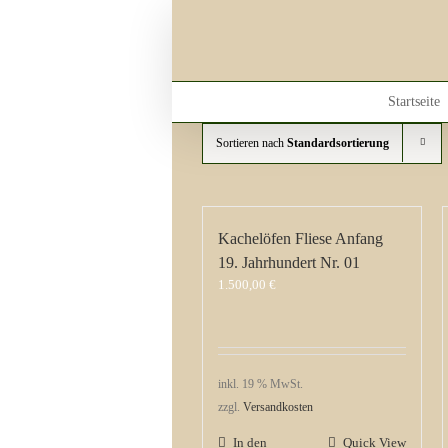
Skip
to
content
Startseite
Sortieren nach
Standardsortierung
Kachelöfen Fliese Anfang
19. Jahrhundert Nr. 01
1.500,00
€
inkl. 19 % MwSt.
zzgl.
Versandkosten
In den
Quick View