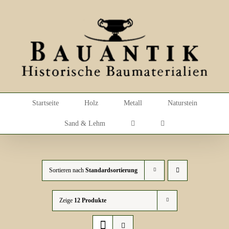
Skip
to
content
Startseite
Holz
Metall
Naturstein
Sand & Lehm
Sortieren nach
Standardsortierung
Zeige
12 Produkte