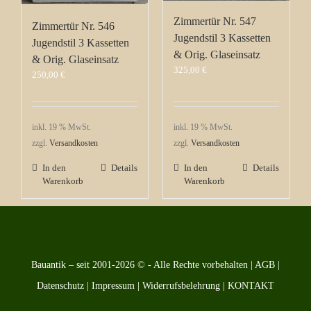
Zimmertür Nr. 547
Zimmertür Nr. 546
Jugendstil 3 Kassetten
Jugendstil 3 Kassetten
& Orig. Glaseinsatz
& Orig. Glaseinsatz
325,00
€
250,00
€
inkl. 19 % MwSt.
inkl. 19 % MwSt.
zzgl.
Versandkosten
zzgl.
Versandkosten
In den
Details
In den
Details
Warenkorb
Warenkorb
Bauantik – seit 2001-2026 © - Alle Rechte vorbehalten |
AGB
|
Datenschutz
|
Impressum
|
Widerrufsbelehrung
|
KONTAKT