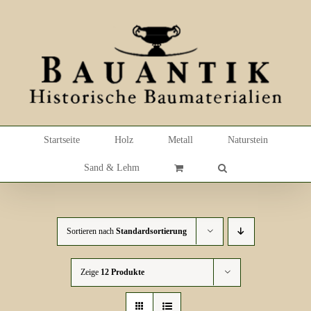
Skip
to
content
Startseite
Holz
Metall
Naturstein
Sand & Lehm
Sortieren nach
Standardsortierung
Zeige
12 Produkte