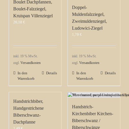
Boulet Dachpfannen,
Doppel-
Boulet-Falzziegel,
Muldenfalzziegel,
Kruispan Villenziegel
Zweimuldenziegel,
26,18
€
Ludowici-Ziegel
1,79
€
inkl. 19 % MwSt.
inkl. 19 % MwSt.
zzgl.
Versandkosten
zzgl.
Versandkosten
In den
Details
In den
Details
Warenkorb
Warenkorb
Handstrichbiber,
Handstrich-
Handgestrichene
Kirchenbiber Kirchen-
Biberschwanz-
Biberschwanz /
Dachpfanne
Biberschwänze
1,49
€