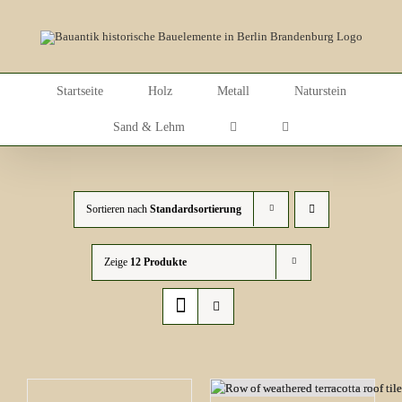
Skip
to
content
Startseite
Holz
Metall
Naturstein
Sand & Lehm
Sortieren nach
Standardsortierung
Zeige
12 Produkte