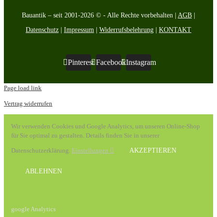
Bauantik – seit 2001-2026 © - Alle Rechte vorbehalten |
AGB
|
Datenschutz
|
Impressum
|
Widerrufsbelehrung
|
KONTAKT
Pinterest
Facebook
Instagram
Page load link
Vertrag widerrufen
Wir verwenden Cookies und Google Analytics, um unseren Online-Shop
für Sie optimal zu gestalten. Details finden Sie in unserer
Datenschutzerklärung.
Einstellungen
AKZEPTIEREN
ABLEHNEN
google Analytics