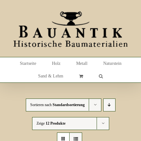
Skip
to
content
Startseite
Holz
Metall
Naturstein
Sand & Lehm
Sortieren nach
Standardsortierung
Zeige
12 Produkte