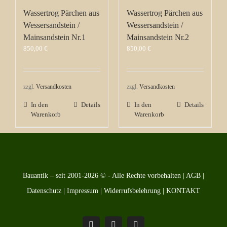
Wassertrog Pärchen aus
Wassertrog Pärchen aus
Wessersandstein /
Wessersandstein /
Mainsandstein Nr.1
Mainsandstein Nr.2
850,00
€
850,00
€
zzgl.
Versandkosten
zzgl.
Versandkosten
In den
Details
In den
Details
Warenkorb
Warenkorb
Bauantik – seit 2001-2026 © - Alle Rechte vorbehalten |
AGB
|
Datenschutz
|
Impressum
|
Widerrufsbelehrung
|
KONTAKT