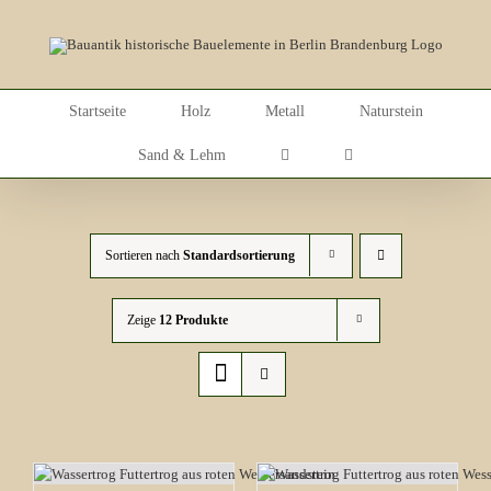
Skip
to
content
Startseite
Holz
Metall
Naturstein
Sand & Lehm
Sortieren nach
Standardsortierung
Zeige
12 Produkte