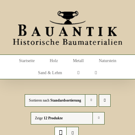
Skip
to
content
Startseite
Holz
Metall
Naturstein
Sand & Lehm
Sortieren nach
Standardsortierung
Zeige
12 Produkte