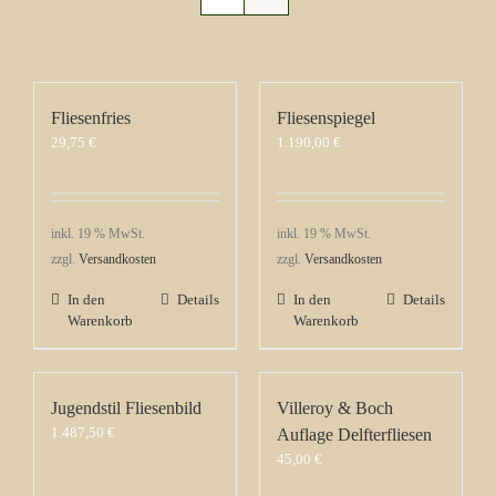
Fliesenfries
Fliesenspiegel
29,75
€
1.190,00
€
inkl. 19 % MwSt.
inkl. 19 % MwSt.
zzgl.
Versandkosten
zzgl.
Versandkosten
In den
Details
In den
Details
Warenkorb
Warenkorb
Jugendstil Fliesenbild
Villeroy & Boch
1.487,50
€
Auflage Delfterfliesen
45,00
€