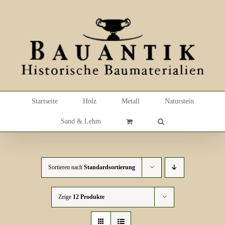
Skip
to
content
Startseite
Holz
Metall
Naturstein
Sand & Lehm
Sortieren nach
Standardsortierung
Zeige
12 Produkte