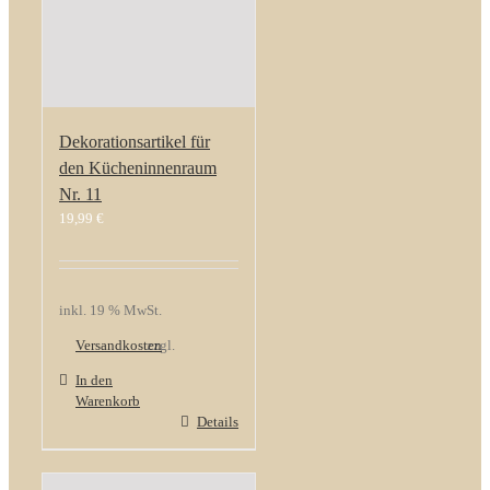
Dekorationsartikel für
den Kücheninnenraum
Nr. 11
19,99
€
inkl. 19 % MwSt.
Versandkosten
zzgl.
In den
Warenkorb
Details