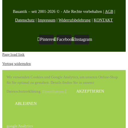
Bauantik – seit 2001-2026 © - Alle Rechte vorbehalten |
AGB
|
Datenschutz
|
Impressum
|
Widerrufsbelehrung
|
KONTAKT
Pinterest
Facebook
Instagram
Page load link
Vertrag widerrufen
Wir verwenden Cookies und Google Analytics, um unseren Online-Shop
für Sie optimal zu gestalten. Details finden Sie in unserer
Datenschutzerklärung.
Einstellungen
AKZEPTIEREN
ABLEHNEN
google Analytics