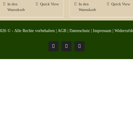
In den
Quick View
In den
Quick View
Warenkorb
Warenkorb
2026 © - Alle Rechte vorbehalten |
AGB
|
Datenschutz
|
Impressum
|
Widerrufs
Pinterest
Facebook
Instagram