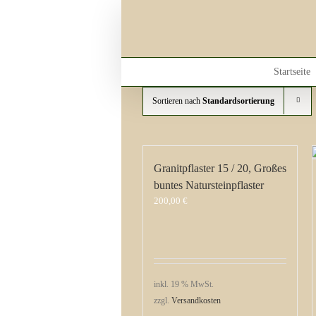
Skip
to
content
Startseite
Sortieren nach
Standardsortierung
Granitpflaster 15 / 20, Großes
buntes Natursteinpflaster
200,00
€
inkl. 19 % MwSt.
zzgl.
Versandkosten