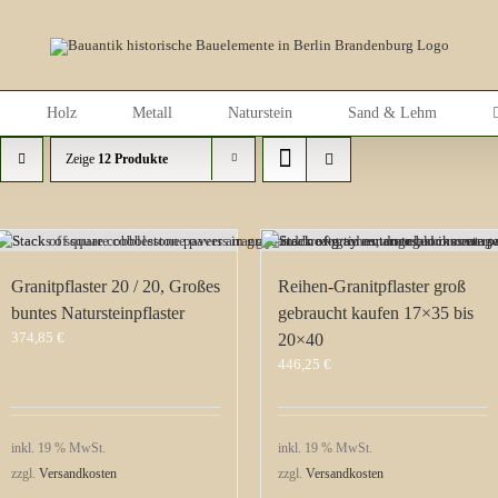
Holz
Metall
Naturstein
Sand & Lehm
Zeige
12 Produkte
Granitpflaster 20 / 20, Großes
Reihen-Granitpflaster groß
buntes Natursteinpflaster
gebraucht kaufen 17×35 bis
374,85
€
20×40
446,25
€
inkl. 19 % MwSt.
inkl. 19 % MwSt.
zzgl.
Versandkosten
zzgl.
Versandkosten