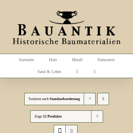
Skip
to
content
Startseite
Holz
Metall
Naturstein
Sand & Lehm
Sortieren nach
Standardsortierung
Zeige
12 Produkte