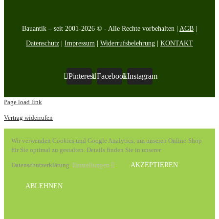
Bauantik – seit 2001-2026 © - Alle Rechte vorbehalten |
AGB
|
Datenschutz
|
Impressum
|
Widerrufsbelehrung
|
KONTAKT
Pinterest
Facebook
Instagram
Page load link
Vertrag widerrufen
Wir verwenden Cookies und Google Analytics, um unseren Online-Shop
für Sie optimal zu gestalten. Details finden Sie in unserer
Datenschutzerklärung.
Einstellungen
AKZEPTIEREN
ABLEHNEN