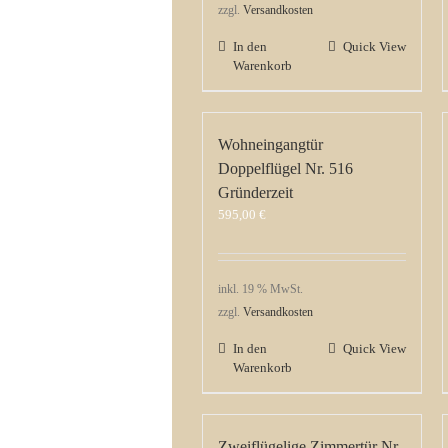
zzgl.
Versandkosten
In den
Quick View
Warenkorb
Wohneingangtür
Doppelflügel Nr. 516
Gründerzeit
595,00
€
inkl. 19 % MwSt.
zzgl.
Versandkosten
In den
Quick View
Warenkorb
Zweiflügelige Zimmertür Nr.