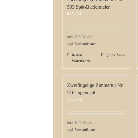
503 Spät-Biedermeier
885,00
€
inkl. 19 % MwSt.
zzgl.
Versandkosten
In den
Quick View
Warenkorb
Zweiflügelige Zimmertür Nr.
510 Jugendstil
765,00
€
inkl. 19 % MwSt.
zzgl.
Versandkosten