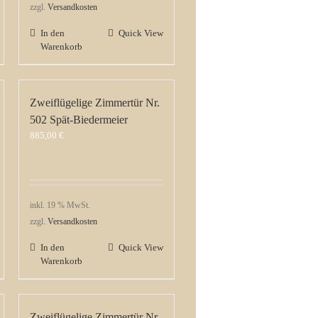
zzgl.
Versandkosten
In den
Quick View
Warenkorb
Zweiflügelige Zimmertür Nr.
502 Spät-Biedermeier
885,00
€
inkl. 19 % MwSt.
zzgl.
Versandkosten
In den
Quick View
Warenkorb
Zweiflügelige Zimmertür Nr.