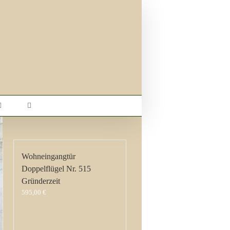
Wohneingangtür
Doppelflügel Nr. 515
Gründerzeit
595,00
€