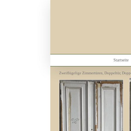
Skip
to
content
Startseite
Zweiflügelige Zimmertüren, Doppeltür, Doppe