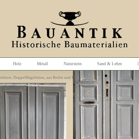
Holz
Metall
Naturstein
Sand & Lehm
ltüren, Doppelflügeltüren, aus Berlin und Brandenburg.
Wohneingangtür
Doppelflügel Nr. 514
Gründerzeit
595,00
€