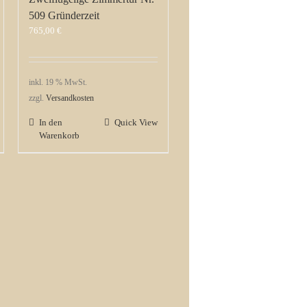
509 Gründerzeit
765,00
€
inkl. 19 % MwSt.
zzgl.
Versandkosten
In den
Quick View
Warenkorb