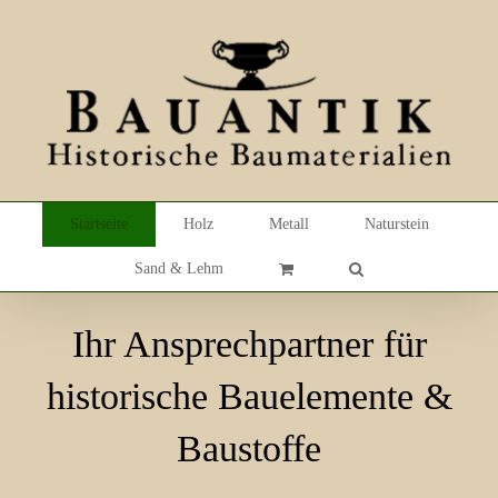
Skip
to
content
Startseite
Holz
Metall
Naturstein
Sand & Lehm
Ihr Ansprechpartner für
historische Bauelemente &
Baustoffe