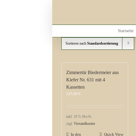
Skip
to
content
Startseite
Sortieren nach
Standardsortierung
Zimmertür Biedermeier aus
Kiefer Nr. 631 mit 4
Kassetten
225,00
€
inkl. 19 % MwSt.
zzgl.
Versandkosten
In den
Quick View