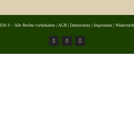
2026 © - Alle Rechte vorbehalten |
AGB
|
Datenschutz
|
Impressum
|
Widerrufs
Pinterest
Facebook
Instagram