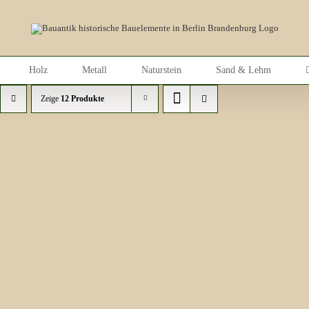
Holz
Metall
Naturstein
Sand & Lehm
Zeige
12 Produkte