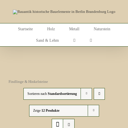
Skip
to
content
Startseite
Holz
Metall
Naturstein
Sand & Lehm
Findlinge & Hinkelsteine
Sortieren nach
Standardsortierung
Zeige
12 Produkte