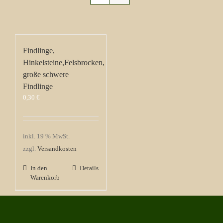
Findlinge,
Hinkelsteine,Felsbrocken,
große schwere
Findlinge
0,30
€
inkl. 19 % MwSt.
zzgl.
Versandkosten
In den
Details
Warenkorb